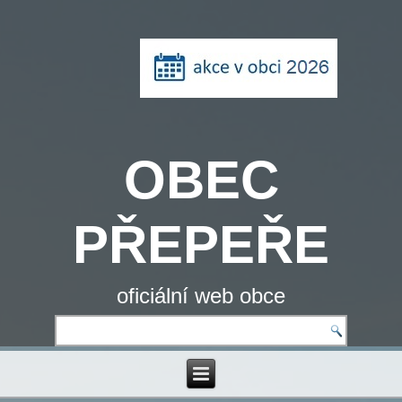
OBEC
PŘEPEŘE
oficiální web obce