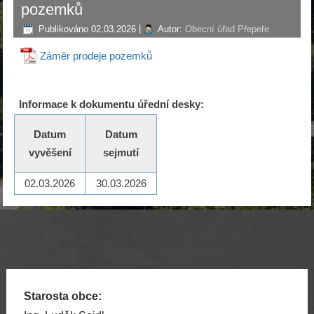
pozemků
Publikováno
02.03.2026
|
Autor:
Obecní úřad Přepeře
Záměr prodeje pozemků
Informace k dokumentu úřední desky:
Datum
Datum
vyvěšení
sejmutí
02.03.2026
30.03.2026
Starosta obce: