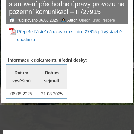
stanovení přechodné úpravy provozu na
pozemní komunikaci – III/27915
Publikováno
06.08.2025
|
Autor:
Obecní úřad Přepeře
Přepeře částečná uzavírka silnice 27915 při výstavbě
chodníku
Informace k dokumentu úřední desky:
Datum
Datum
vyvěšení
sejmutí
06.08.2025
21.08.2025