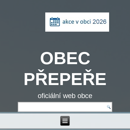
OBEC
PŘEPEŘE
oficiální web obce