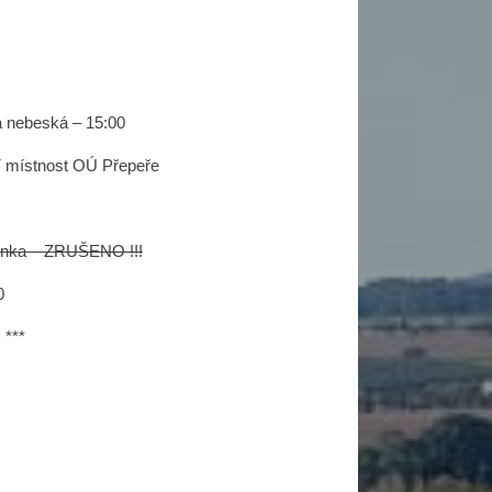
 nebeská – 15:00
cí místnost OÚ Přepeře
chynka – ZRUŠENO !!!
0
 ***