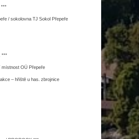
 ***
eře / sokolovna TJ Sokol Přepeře
 ***
cí místnost OÚ Přepeře
akce – hřiště u has. zbrojnice