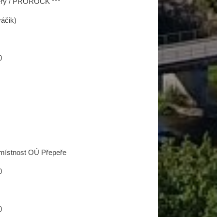
izery / PROROCK ***
váčik)
0
 místnost OÚ Přepeře
0
0