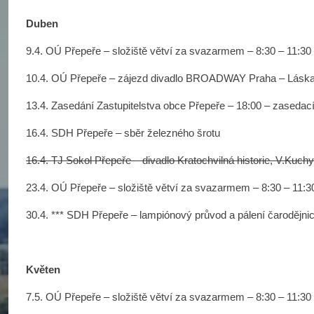
Duben
9.4. OÚ Přepeře – složiště větví za svazarmem – 8:30 – 11:30
10.4. OÚ Přepeře – zájezd divadlo BROADWAY Praha – Láska
13.4. Zasedání Zastupitelstva obce Přepeře – 18:00 – zaseda
16.4. SDH Přepeře – sběr železného šrotu
16.4. TJ Sokol Přepeře – divadlo Kratochvilná historie, V.Ku
23.4. OÚ Přepeře – složiště větví za svazarmem – 8:30 – 11:3
30.4. *** SDH Přepeře – lampiónový průvod a pálení čarodějnic
Květen
7.5. OÚ Přepeře – složiště větví za svazarmem – 8:30 – 11:30