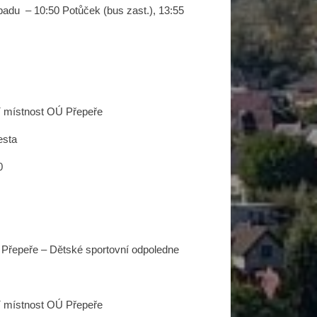
adu – 10:50 Potůček (bus zast.), 13:55
cí místnost OÚ Přepeře
esta
0
Š Přepeře – Dětské sportovní odpoledne
cí místnost OÚ Přepeře