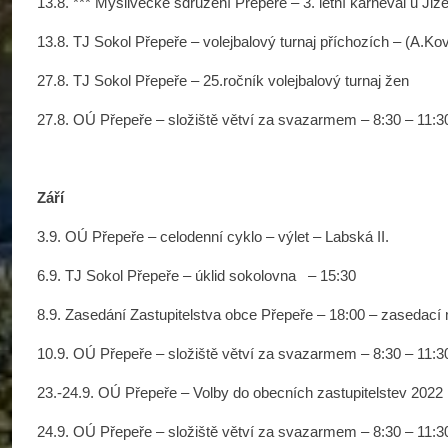
13.8. *** Myslivecké sdružení Přepeře – 3. letní karneval u J
13.8. TJ Sokol Přepeře – volejbalový turnaj příchozích – (A.Ko
27.8. TJ Sokol Přepeře – 25.ročník volejbalový turnaj žen
27.8. OÚ Přepeře – složiště větví za svazarmem – 8:30 – 11:3
Září
3.9. OÚ Přepeře – celodenní cyklo – výlet – Labská II.
6.9. TJ Sokol Přepeře – úklid sokolovna – 15:30
8.9. Zasedání Zastupitelstva obce Přepeře – 18:00 – zasedací
10.9. OÚ Přepeře – složiště větví za svazarmem – 8:30 – 11:3
23.-24.9. OÚ Přepeře – Volby do obecních zastupitelstev 2022
24.9. OÚ Přepeře – složiště větví za svazarmem – 8:30 – 11:3