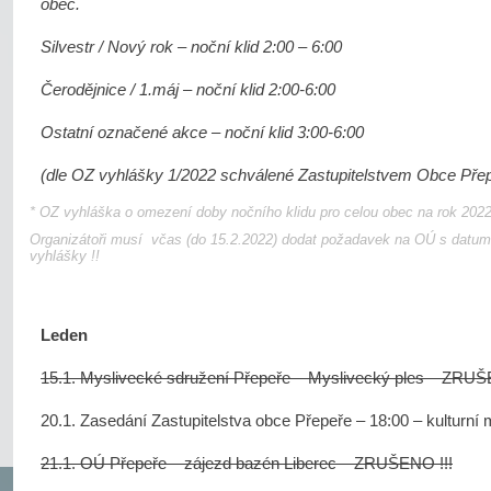
obec.
Silvestr / Nový rok – noční klid 2:00 – 6:00
Čerodějnice / 1.máj – noční klid 2:00-6:00
Ostatní označené akce – noční klid 3:00-6:00
(dle OZ vyhlášky 1/2022 schválené Zastupitelstvem Obce Pře
* OZ vyhláška o omezení doby nočního klidu pro celou obec na rok 202
Organizátoři musí včas (do 15.2.2022) dodat požadavek na OÚ s datu
vyhlášky !!
Leden
15.1. Myslivecké sdružení Přepeře – Myslivecký ples – ZRUŠ
20.1. Zasedání Zastupitelstva obce Přepeře – 18:00 – kulturní
21.1. OÚ Přepeře – zájezd bazén Liberec – ZRUŠENO !!!