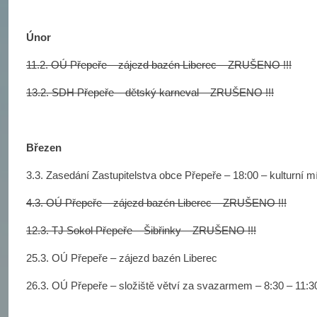
Únor
11.2. OÚ Přepeře – zájezd bazén Liberec – ZRUŠENO !!!
13.2. SDH Přepeře – dětský karneval – ZRUŠENO !!!
Březen
3.3. Zasedání Zastupitelstva obce Přepeře – 18:00 – kulturní 
4.3. OÚ Přepeře – zájezd bazén Liberec – ZRUŠENO !!!
12.3. TJ Sokol Přepeře – Šibřinky – ZRUŠENO !!!
25.3. OÚ Přepeře – zájezd bazén Liberec
26.3. OÚ Přepeře – složiště větví za svazarmem – 8:30 – 11:3