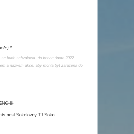
peře)
*
2 se bude schvalovat do konce února 2022.
mem a názvem akce, aby mohla být zařazena do
ENO !!!
 místnost Sokolovny TJ Sokol