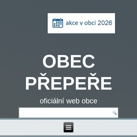
OBEC
PŘEPEŘE
oficiální web obce