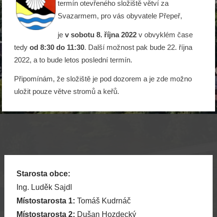
termín otevřeného složiště větví za
Svazarmem, pro vás obyvatele Přepeř,
je
v sobotu 8. října 2022
v obvyklém čase
tedy
od 8:30 do 11:30
. Další možnost pak bude 22. října
2022, a to bude letos poslední termín.
Připomínám, že složiště je pod dozorem a je zde možno
uložit pouze větve stromů a keřů.
Starosta obce:
Ing. Luděk Sajdl
Místostarosta 1:
Tomáš Kudrnáč
Místostarosta 2:
Dušan Hozdecký