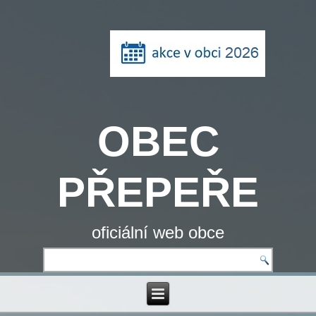
OBEC
PŘEPEŘE
oficiální web obce