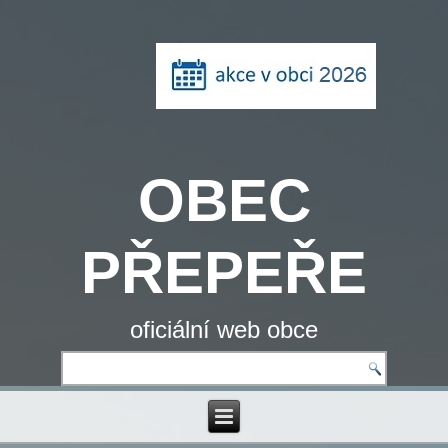
OBEC
PŘEPEŘE
oficiální web obce