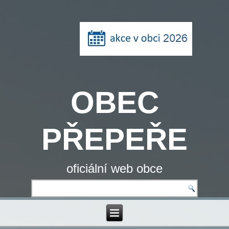
OBEC
PŘEPEŘE
oficiální web obce