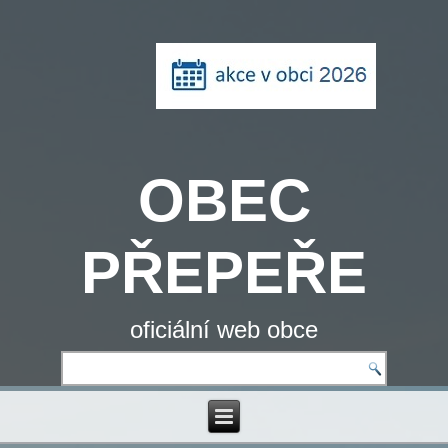
OBEC
PŘEPEŘE
oficiální web obce